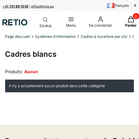
français
€
+48
731 89 15 55
|
office@retio.eu
Produi
Menu
Se connecter
Panier
Page d’accueil
Systèmes d'information
Cadres à ouverture par clic
Cad
Cadres blancs
Produits:
Aucun
Liste des produits
Il n’y a actuellement aucun produit dans cette catégorie