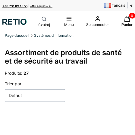
français
€
+48
731 89 15 55
|
office@retio.eu
Produi
Menu
Se connecter
Panier
Page d’accueil
Systèmes d'information
Assortiment de produits de santé
et de sécurité au travail
Produits:
27
Liste des produits
Trier par:
Défaut