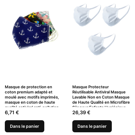
Masque de protection en
Masque Protecteur
coton premium adapté et
Réutilisable Antiviral Masque
moulé avec motifs imprimés,
Lavable Non en Coton Masque
masque en coton de haute
de Haute Qualité en Microfibre
qualité antiviral anti-pollution,
Sûr pour Enfants Hygiénique
Prix
Prix
6,71 €
26,39 €
différents motifs
Respirant Masque Lavable 3
pièces
Dans le panier
Dans le panier