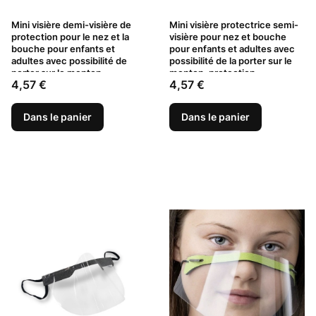
Mini visière demi-visière de
Mini visière protectrice semi-
protection pour le nez et la
visière pour nez et bouche
bouche pour enfants et
pour enfants et adultes avec
adultes avec possibilité de
possibilité de la porter sur le
porter sur le menton,
menton, protection
Prix
Prix
4,57 €
4,57 €
protection en plastique
transparente en plastique bleu
transparent, noire
Dans le panier
Dans le panier