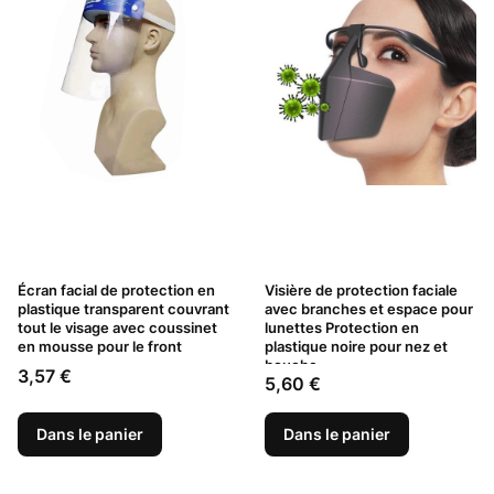
Écran facial de protection en
Visière de protection faciale
plastique transparent couvrant
avec branches et espace pour
tout le visage avec coussinet
lunettes Protection en
en mousse pour le front
plastique noire pour nez et
bouche
Prix
3,57 €
Prix
5,60 €
Dans le panier
Dans le panier