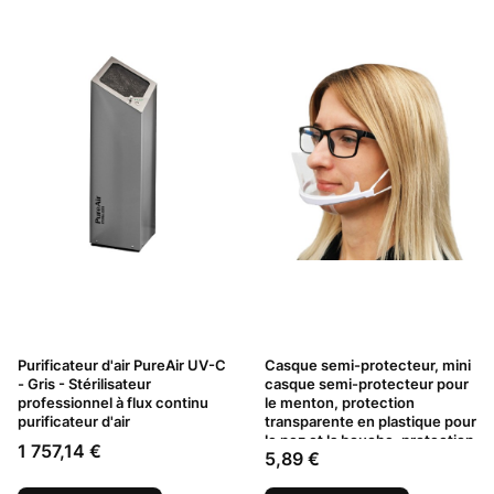
Purificateur d'air PureAir UV-C
Casque semi-protecteur, mini
- Gris - Stérilisateur
casque semi-protecteur pour
professionnel à flux continu
le menton, protection
purificateur d'air
transparente en plastique pour
le nez et la bouche, protection
Prix
1 757,14 €
Prix
5,89 €
faciale