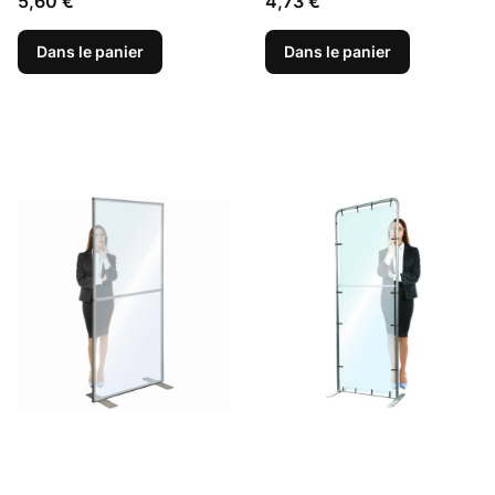
Prix
Prix
5,60 €
4,73 €
faciale
bouche, protection pour tout
le visage
Dans le panier
Dans le panier