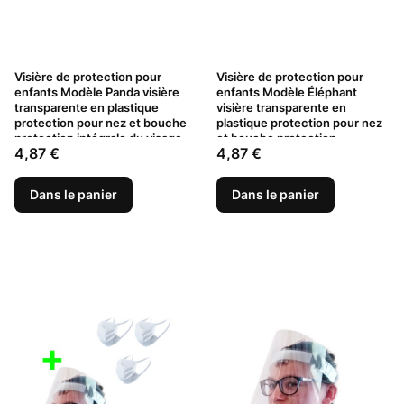
Visière de protection pour
Visière de protection pour
enfants Modèle Panda visière
enfants Modèle Éléphant
transparente en plastique
visière transparente en
protection pour nez et bouche
plastique protection pour nez
protection intégrale du visage
et bouche protection
Prix
Prix
4,87 €
4,87 €
pour enfants
complète du visage pour
enfants
Dans le panier
Dans le panier