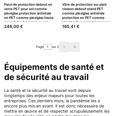
Paroi de protection debout en
Vitre de protection sur pied
verre PET pour sol comme
cloison debout stand PET
plexiglas protection antivirale
comme plexiglas antivirale
en PET comme plexiglas haute
protection en PET comme
paroi debout à poser au sol
plexi haute sur pied à poser au
Prix
Prix
246,00 €
165,41 €
paroi de protection 100 x 200
sol paravent protecteur 100 x
cm
200 cm
Page
sur 2
Aller à la dernière page
Équipements de santé et
de sécurité au travail
La santé et la sécurité au travail sont depuis
longtemps des enjeux majeurs pour toutes les
entreprises. Ces derniers mois, la pandémie les a
encore plus mis en avant. Il est donc nécessaire de
mettre en œuvre et de respecter scrupuleusement les