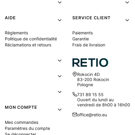
AIDE
SERVICE CLIENT
Règlements
Paiements
Politique de confidentialité
Garantie
Réclamations et retours
Frais de livraison
Adresse:
Rokocin 4D
83-200 Rokocin
Pologne
731 89 15 55
Ouvert du lundi au
vendredi de 8h00 à 16h00
MON COMPTE
office@retio.eu
Mes commandes
Paramètres du compte
Se déconnecter