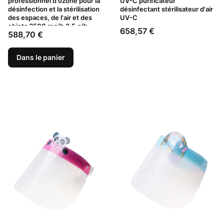
professionnel d'ozone pour la
UV-C purificateur
désinfection et la stérilisation
désinfectant stérilisateur d'air
des espaces, de l'air et des
UV-C
objets 3500 mg/h 3,5 g/h
Prix
658,57 €
Prix
588,70 €
Dans le panier