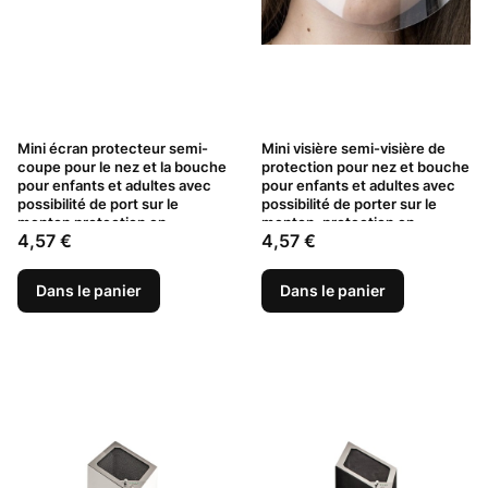
Mini écran protecteur semi-
Mini visière semi-visière de
coupe pour le nez et la bouche
protection pour nez et bouche
pour enfants et adultes avec
pour enfants et adultes avec
possibilité de port sur le
possibilité de porter sur le
menton protection en
menton, protection en
Prix
Prix
4,57 €
4,57 €
plastique transparent Gris
plastique transparente Verte
Dans le panier
Dans le panier