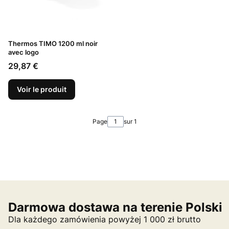
Thermos TIMO 1200 ml noir
avec logo
Prix
29,87 €
Voir le produit
Page
sur 1
Darmowa dostawa na terenie Polski
Dla każdego zamówienia powyżej 1 000 zł brutto