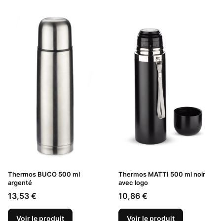
Thermos BUCO 500 ml
Thermos MATTI 500 ml noir
argenté
avec logo
Prix
Prix
13,53 €
10,86 €
Voir le produit
Voir le produit