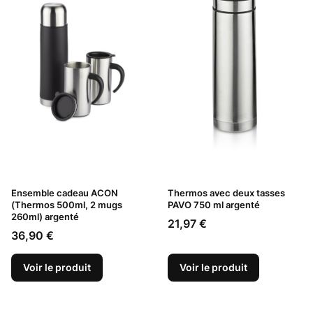
Ensemble cadeau ACON
Thermos avec deux tasses
(Thermos 500ml, 2 mugs
PAVO 750 ml argenté
260ml) argenté
Prix
21,97 €
Prix
36,90 €
Voir le produit
Voir le produit