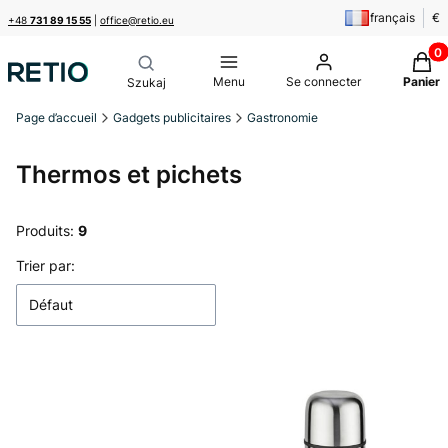
français
€
+48
731 89 15 55
|
office@retio.eu
Produi
Menu
Se connecter
Panier
Page d’accueil
Gadgets publicitaires
Gastronomie
Thermos et pichets
Produits:
9
Liste des produits
Trier par:
Défaut