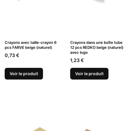
Crayons avec taille-crayon 6
Crayons dans une boîte tube
pcs FARVE beige (naturel)
12 pcs REDKO beige (naturel)
avec logo
Prix
0,73 €
Prix
1,23 €
Voir le produit
Voir le produit