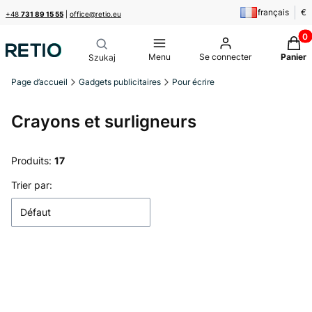
français
€
+48
731 89 15 55
|
office@retio.eu
Produi
Menu
Se connecter
Panier
Page d’accueil
Gadgets publicitaires
Pour écrire
Crayons et surligneurs
Produits:
17
Liste des produits
Trier par:
Défaut