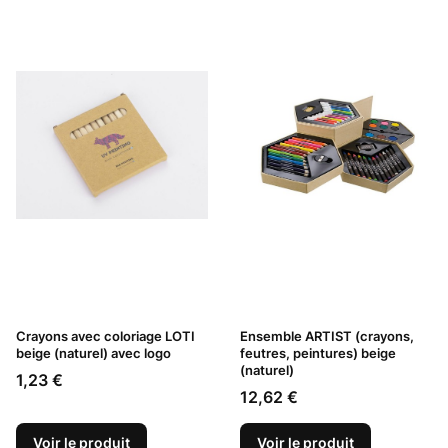
Crayons avec coloriage LOTI
Ensemble ARTIST (crayons,
beige (naturel) avec logo
feutres, peintures) beige
(naturel)
Prix
1,23 €
Prix
12,62 €
Voir le produit
Voir le produit