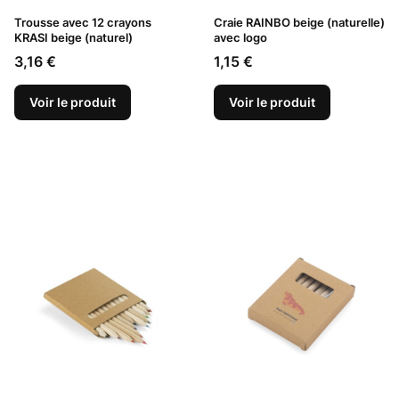
Trousse avec 12 crayons
Craie RAINBO beige (naturelle)
KRASI beige (naturel)
avec logo
Prix
Prix
3,16 €
1,15 €
Voir le produit
Voir le produit