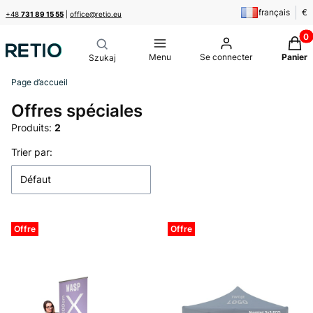
français
€
+48
731 89 15 55
|
office@retio.eu
Produi
Menu
Se connecter
Panier
Page d’accueil
Offres spéciales
Produits:
2
Liste des produits
Trier par:
Défaut
Offre
Offre