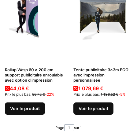
Rollup Wasp 60 x 200 cm
Tente publicitaire 3x3m ECO
support publicitaire enroulable
avec impression
avec option d'impression
personnalisée
Prix promotionnel
Prix promotionnel
44,08 €
1 079,69 €
Prix le plus bas:
56,72 €
-22%
Prix le plus bas:
1 136,52 €
-5%
Voir le produit
Voir le produit
Page
sur 1